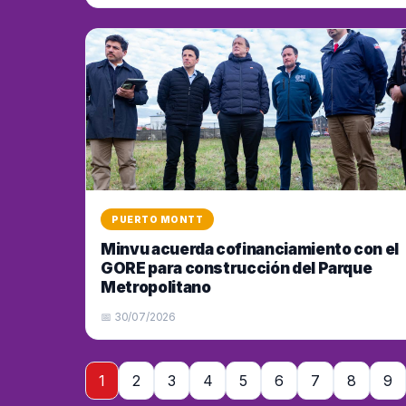
PUERTO MONTT
Minvu acuerda cofinanciamiento con el
GORE para construcción del Parque
Metropolitano
📅 30/07/2026
1
2
3
4
5
6
7
8
9