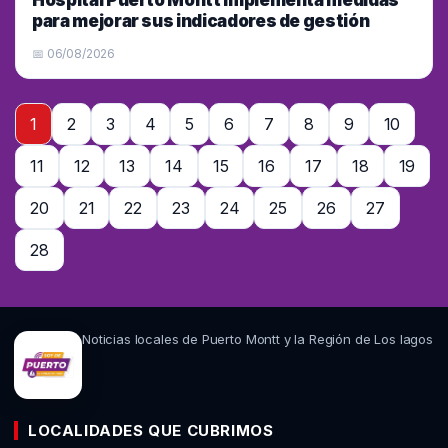
Hospital Puerto Montt implementa medidas
para mejorar sus indicadores de gestión
📅 06/08/2026
1
2
3
4
5
6
7
8
9
10
11
12
13
14
15
16
17
18
19
20
21
22
23
24
25
26
27
28
Noticias locales de Puerto Montt y la Región de Los lagos
LOCALIDADES QUE CUBRIMOS