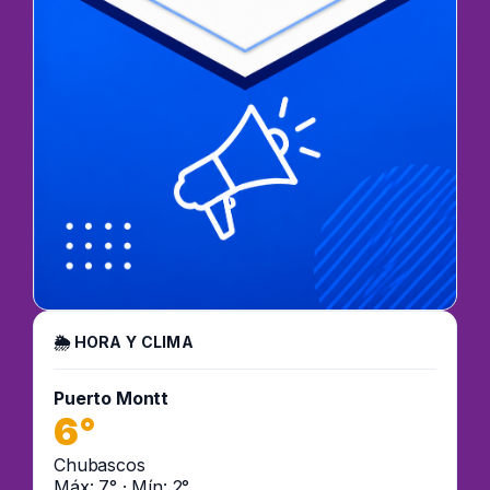
🌦 HORA Y CLIMA
Puerto Montt
6°
Chubascos
Máx: 7° · Mín: 2°