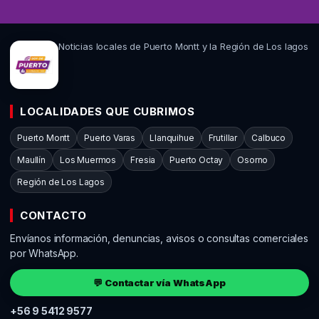
Noticias locales de Puerto Montt y la Región de Los lagos
LOCALIDADES QUE CUBRIMOS
Puerto Montt
Puerto Varas
Llanquihue
Frutillar
Calbuco
Maullín
Los Muermos
Fresia
Puerto Octay
Osorno
Región de Los Lagos
CONTACTO
Envíanos información, denuncias, avisos o consultas comerciales
por WhatsApp.
💬 Contactar vía WhatsApp
+56 9 5412 9577